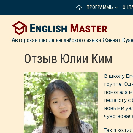
ПРОГРАММЫ
ОНЛ
Авторская школа английского языка Жаннат Куа
Отзыв Юлии Ким
В школу Eng
группе. Од
помогала м
педагогу с
новыми увл
чувствовал
Так я ходил