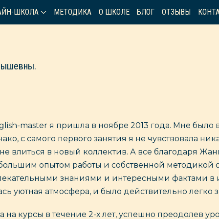
АЙН-ШКОЛА
МЕТОДИКА
О ШКОЛЕ
БЛОГ
ОТЗЫВЫ
КОНТ
нышевны.
lish-master я пришла в ноябре 2013 года. Мне было в
нако, с самого первого занятия я не чувствовала ни
не влиться в новый коллектив. А все благодаря Ж
 большим опытом работы и собственной методикой 
екательными знаниями и интересными фактами в и
ась уютная атмосфера, и было действительно легко 
а на курсы в течение 2-х лет, успешно преодолев уро