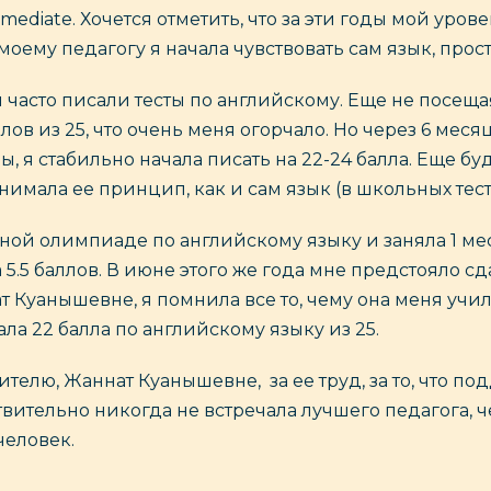
mediate. Хочется отметить, что за эти годы мой уро
моему педагогу я начала чувствовать сам язык, прос
 часто писали тесты по английскому. Еще не посещая
лов из 25, что очень меня огорчало. Но через 6 мес
, я стабильно начала писать на 22-24 балла. Еще бу
имала ее принцип, как и сам язык (в школьных тест
ьной олимпиаде по английскому языку и заняла 1 мест
5.5 баллов. В июне этого же года мне предстояло с
ат Куанышевне, я помнила все то, чему она меня учи
ала 22 балла по английскому языку из 25.
ителю, Жаннат Куанышевне, за ее труд, за то, что п
твительно никогда не встречала лучшего педагога, 
человек.