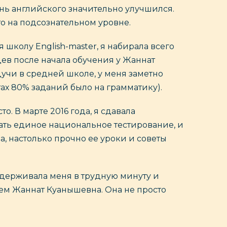
вень английского значительно улучшился.
то на подсознательном уровне.
 школу English-master, я набирала всего
яцев после начала обучения у Жаннат
дучи в средней школе, у меня заметно
ах 80% заданий было на грамматику).
о. В марте 2016 года, я сдавала
дать единое национальное тестирование, и
ла, настолько прочно ее уроки и советы
оддерживала меня в трудную минуту и
чем Жаннат Куанышевна. Она не просто