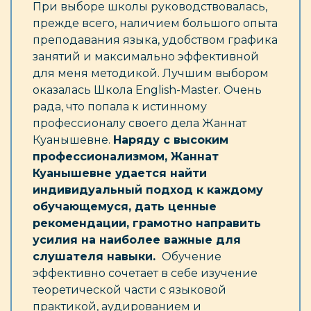
При выборе школы руководствовалась,
Д
прежде всего, наличием большого опыта
а
преподавания языка, удобством графика
в
занятий и максимально эффективной
с
для меня методикой. Лучшим выбором
у
оказалась Школа English-Master. Очень
Я
рада, что попала к истинному
з
профессионалу своего дела Жаннат
с
Куанышевне.
Наряду с высоким
M
профессионализмом, Жаннат
м
Куанышевне удается найти
я
индивидуальный подход к каждому
обучающемуся, дать ценные
Р
рекомендации, грамотно направить
усилия на наиболее важные для
слушателя навыки.
Обучение
эффективно сочетает в себе изучение
теоретической части с языковой
практикой, аудированием и