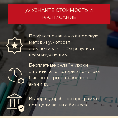
УЗНАЙТЕ СТОИМОСТЬ И
РАСПИСАНИЕ
award_star
Профессиональную авторскую
методику, которая
обеспечивает 100% результат
всем изучающим;
manage_history
Бесплатные онлайн уроки
английского, которые помогают
быстро закрыть пробелы в
знаниях.
assured_workload
Выбор и доработка программы
под цели вашего бизнеса